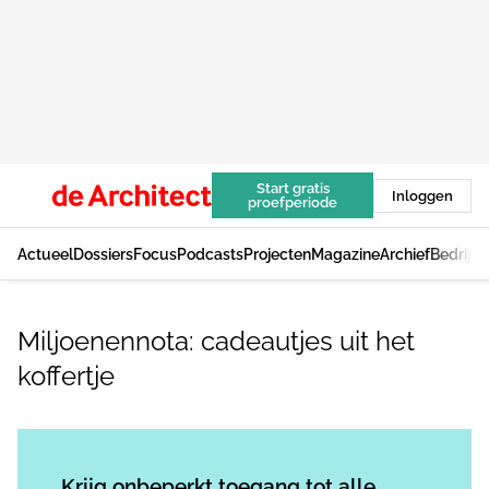
Start gratis
Inloggen
proefperiode
Actueel
Dossiers
Focus
Podcasts
Projecten
Magazine
Archief
Bedrijv
Miljoenennota: cadeautjes uit het
koffertje
Log in
om dit artikel te lezen.
Krijg onbeperkt toegang tot alle