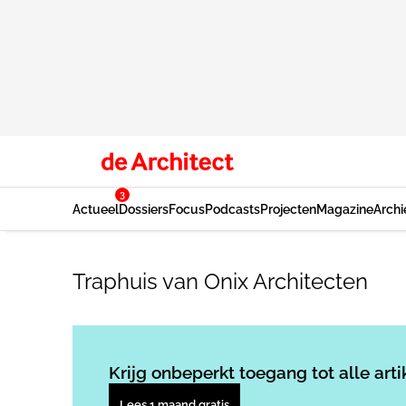
3
Actueel
Dossiers
Focus
Podcasts
Projecten
Magazine
Archi
Traphuis van Onix Architecten
Krijg onbeperkt toegang tot alle arti
Lees 1 maand gratis