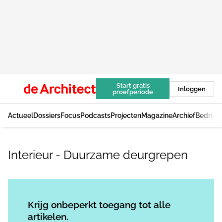
Start gratis
Inloggen
proefperiode
Actueel
Dossiers
Focus
Podcasts
Projecten
Magazine
Archief
Bedrijv
Interieur - Duurzame deurgrepen
Log in
om dit artikel te lezen.
Krijg onbeperkt toegang tot alle
artikelen.