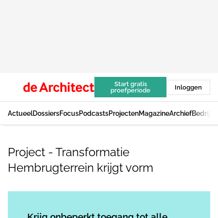
Start gratis
Inloggen
proefperiode
Actueel
Dossiers
Focus
Podcasts
Projecten
Magazine
Archief
Bedrijv
Project - Transformatie
Hembrugterrein krijgt vorm
Log in
om dit artikel te lezen.
Krijg onbeperkt toegang tot alle