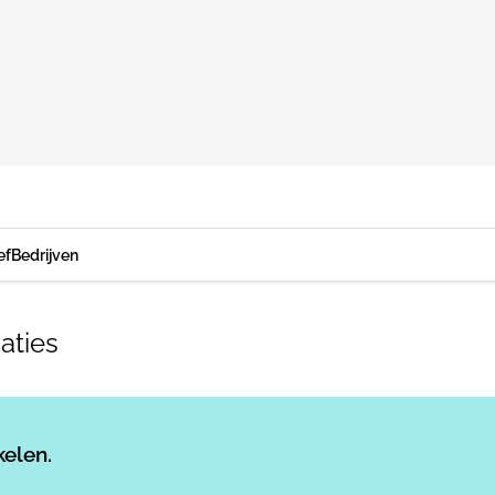
ef
Bedrijven
aties
Log in
om dit artikel te lezen.
kelen.