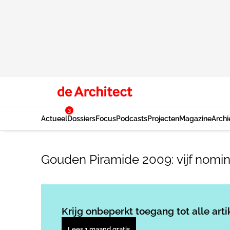
3
Actueel
Dossiers
Focus
Podcasts
Projecten
Magazine
Archi
Gouden Piramide 2009: vijf nomin
Krijg onbeperkt toegang tot alle arti
Lees 1 maand gratis