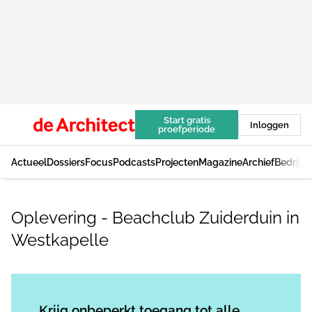
Start gratis
Inloggen
proefperiode
Actueel
Dossiers
Focus
Podcasts
Projecten
Magazine
Archief
Bedrijv
Oplevering - Beachclub Zuiderduin in
Westkapelle
Log in
om dit artikel te lezen.
Krijg onbeperkt toegang tot alle