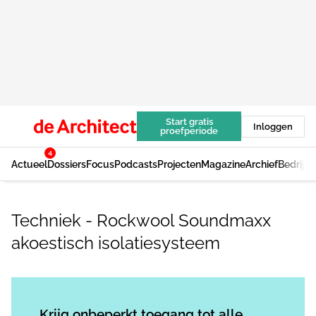
Start gratis
Inloggen
proefperiode
4
Actueel
Dossiers
Focus
Podcasts
Projecten
Magazine
Archief
Bedrijv
Techniek - Rockwool Soundmaxx
akoestisch isolatiesysteem
Log in
om dit artikel te lezen.
Krijg onbeperkt toegang tot alle