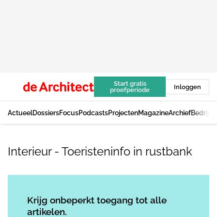
Start gratis
Inloggen
proefperiode
Actueel
Dossiers
Focus
Podcasts
Projecten
Magazine
Archief
Bedrijv
Interieur - Toeristeninfo in rustbank
Log in
om dit artikel te lezen.
Krijg onbeperkt toegang tot alle
artikelen.