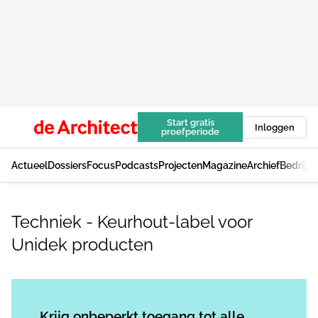
Start gratis
Inloggen
proefperiode
Actueel
Dossiers
Focus
Podcasts
Projecten
Magazine
Archief
Bedrijv
Techniek - Keurhout-label voor
Unidek producten
Log in
om dit artikel te lezen.
Krijg onbeperkt toegang tot alle