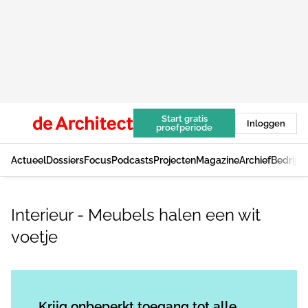
Start gratis
Inloggen
proefperiode
Actueel
Dossiers
Focus
Podcasts
Projecten
Magazine
Archief
Bedrijv
Interieur - Meubels halen een wit
voetje
Log in
om dit artikel te lezen.
Krijg onbeperkt toegang tot alle