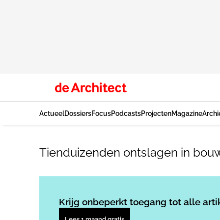
Actueel
Dossiers
Focus
Podcasts
Projecten
Magazine
Archi
Tienduizenden ontslagen in bou
Krijg onbeperkt toegang tot alle arti
Lees 1 maand gratis