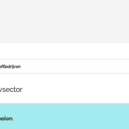
ef
Bedrijven
wsector
Log in
om dit artikel te lezen.
kelen.