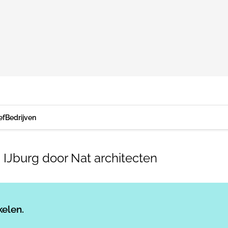
ef
Bedrijven
 IJburg door Nat architecten
Log in
om dit artikel te lezen.
kelen.