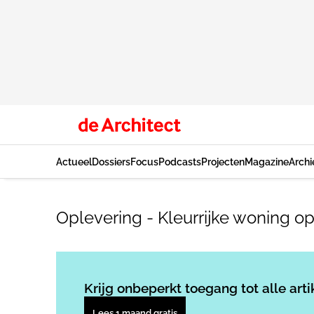
Actueel
Dossiers
Focus
Podcasts
Projecten
Magazine
Archi
Oplevering - Kleurrijke woning op
Krijg onbeperkt toegang tot alle arti
Lees 1 maand gratis