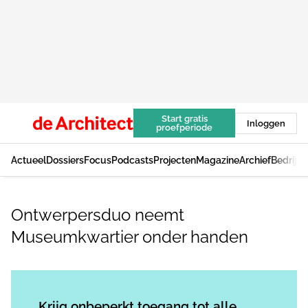
Start gratis
Inloggen
proefperiode
Actueel
Dossiers
Focus
Podcasts
Projecten
Magazine
Archief
Bedrijv
Ontwerpersduo neemt
Museumkwartier onder handen
Log in
om dit artikel te lezen.
Krijg onbeperkt toegang tot alle