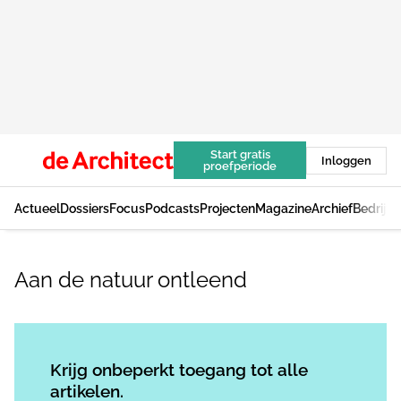
Start gratis
Inloggen
proefperiode
Actueel
Dossiers
Focus
Podcasts
Projecten
Magazine
Archief
Bedrijv
Aan de natuur ontleend
Log in
om dit artikel te lezen.
Krijg onbeperkt toegang tot alle
artikelen.