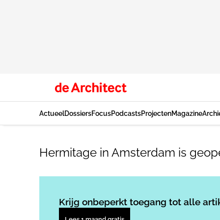
Actueel
Dossiers
Focus
Podcasts
Projecten
Magazine
Archi
Hermitage in Amsterdam is geo
Krijg onbeperkt toegang tot alle arti
Lees 1 maand gratis