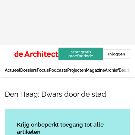
Start gratis
Inloggen
proefperiode
Actueel
Dossiers
Focus
Podcasts
Projecten
Magazine
Archief
Bedrijv
Den Haag: Dwars door de stad
Log in
om dit artikel te lezen.
Krijg onbeperkt toegang tot alle
artikelen.