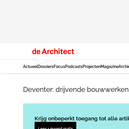
Actueel
Dossiers
Focus
Podcasts
Projecten
Magazine
Archi
Deventer: drijvende bouwwerken
Krijg onbeperkt toegang tot alle arti
Lees 1 maand gratis