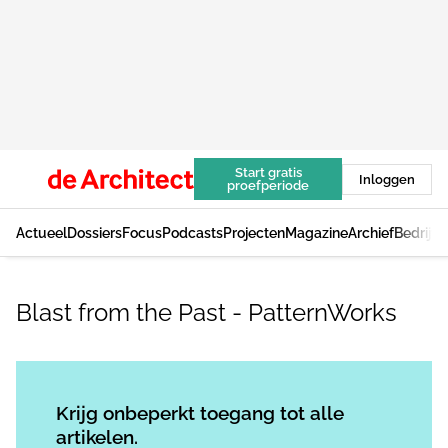
Start gratis
Inloggen
proefperiode
Actueel
Dossiers
Focus
Podcasts
Projecten
Magazine
Archief
Bedrijv
Blast from the Past - PatternWorks
Log in
om dit artikel te lezen.
Krijg onbeperkt toegang tot alle
artikelen.