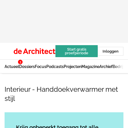
Start gratis
Inloggen
proefperiode
3
Actueel
Dossiers
Focus
Podcasts
Projecten
Magazine
Archief
Bedrijv
Interieur - Handdoekverwarmer met
stijl
Log in
om dit artikel te lezen.
Krijg onbeperkt toegang tot alle