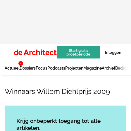
Start gratis
Inloggen
proefperiode
4
Actueel
Dossiers
Focus
Podcasts
Projecten
Magazine
Archief
Bedrijv
Winnaars Willem Diehlprijs 2009
Log in
om dit artikel te lezen.
Krijg onbeperkt toegang tot alle
artikelen.