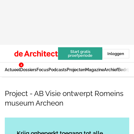
Start gratis
Inloggen
proefperiode
4
Actueel
Dossiers
Focus
Podcasts
Projecten
Magazine
Archief
Bedrijv
Project - AB Visie ontwerpt Romeins
museum Archeon
Log in
om dit artikel te lezen.
Krijg onbeperkt toegang tot alle