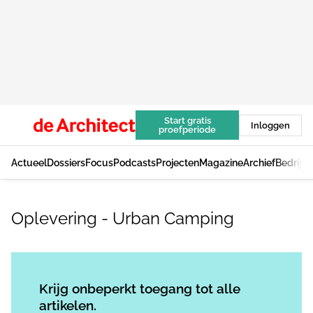
Start gratis
Inloggen
proefperiode
Actueel
Dossiers
Focus
Podcasts
Projecten
Magazine
Archief
Bedrijv
Oplevering - Urban Camping
Log in
om dit artikel te lezen.
Krijg onbeperkt toegang tot alle
artikelen.