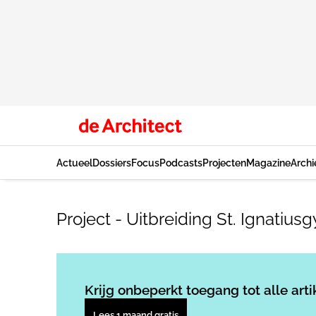
Actueel
Dossiers
Focus
Podcasts
Projecten
Magazine
Archi
Project - Uitbreiding St. Ignati
Krijg onbeperkt toegang tot alle arti
Lees 1 maand gratis