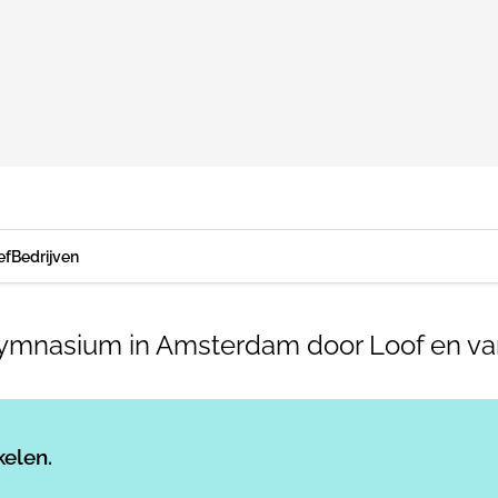
ef
Bedrijven
usgymnasium in Amsterdam door Loof en van
Log in
om dit artikel te lezen.
kelen.