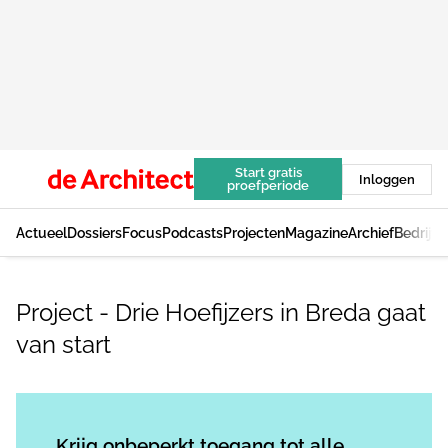
Start gratis
Inloggen
proefperiode
Actueel
Dossiers
Focus
Podcasts
Projecten
Magazine
Archief
Bedrijv
Project - Drie Hoefijzers in Breda gaat
van start
Log in
om dit artikel te lezen.
Krijg onbeperkt toegang tot alle