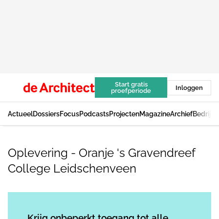
Start gratis
Inloggen
proefperiode
Actueel
Dossiers
Focus
Podcasts
Projecten
Magazine
Archief
Bedrijv
Oplevering - Oranje 's Gravendreef
College Leidschenveen
Log in
om dit artikel te lezen.
Krijg onbeperkt toegang tot alle