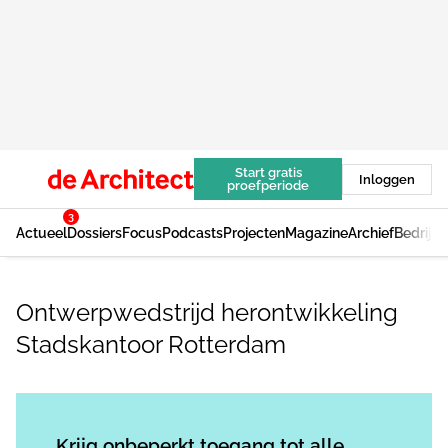
Start gratis
Inloggen
proefperiode
3
Actueel
Dossiers
Focus
Podcasts
Projecten
Magazine
Archief
Bedrijv
Ontwerpwedstrijd herontwikkeling
Stadskantoor Rotterdam
Log in
om dit artikel te lezen.
Krijg onbeperkt toegang tot alle