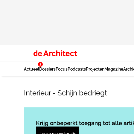
3
Actueel
Dossiers
Focus
Podcasts
Projecten
Magazine
Archi
Interieur - Schijn bedriegt
Krijg onbeperkt toegang tot alle arti
Lees 1 maand gratis