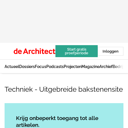
Start gratis
Inloggen
proefperiode
Actueel
Dossiers
Focus
Podcasts
Projecten
Magazine
Archief
Bedrijv
Techniek - Uitgebreide bakstenensite
Log in
om dit artikel te lezen.
Krijg onbeperkt toegang tot alle
artikelen.