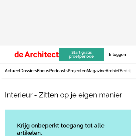
Start gratis
Inloggen
proefperiode
Actueel
Dossiers
Focus
Podcasts
Projecten
Magazine
Archief
Bedrijv
Interieur - Zitten op je eigen manier
Log in
om dit artikel te lezen.
Krijg onbeperkt toegang tot alle
artikelen.