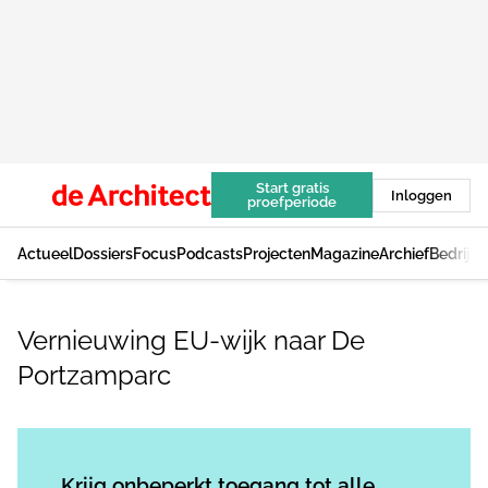
Start gratis
Inloggen
proefperiode
Actueel
Dossiers
Focus
Podcasts
Projecten
Magazine
Archief
Bedrijv
Vernieuwing EU-wijk naar De
Portzamparc
Log in
om dit artikel te lezen.
Krijg onbeperkt toegang tot alle