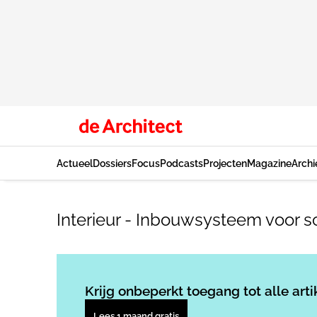
Actueel
Dossiers
Focus
Podcasts
Projecten
Magazine
Archi
Interieur - Inbouwsysteem voor s
Krijg onbeperkt toegang tot alle arti
Lees 1 maand gratis