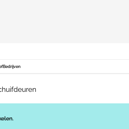
ef
Bedrijven
chuifdeuren
Log in
om dit artikel te lezen.
kelen.