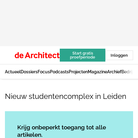
Start gratis
Inloggen
proefperiode
Actueel
Dossiers
Focus
Podcasts
Projecten
Magazine
Archief
Bedrijv
Nieuw studentencomplex in Leiden
Log in
om dit artikel te lezen.
Krijg onbeperkt toegang tot alle
artikelen.