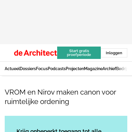
Start gratis
Inloggen
proefperiode
Actueel
Dossiers
Focus
Podcasts
Projecten
Magazine
Archief
Bedrijv
VROM en Nirov maken canon voor
ruimtelijke ordening
Log in
om dit artikel te lezen.
Krijg onbeperkt toegang tot alle