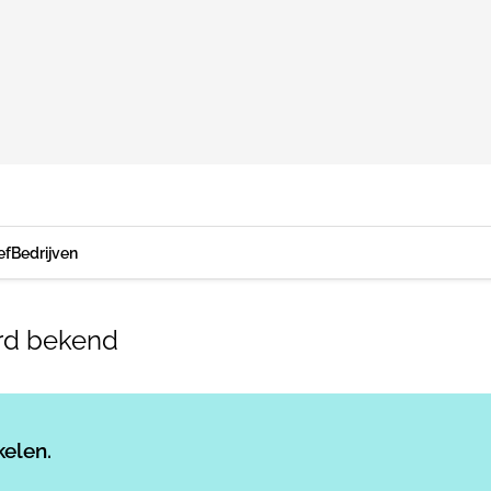
ef
Bedrijven
rd bekend
Log in
om dit artikel te lezen.
kelen.