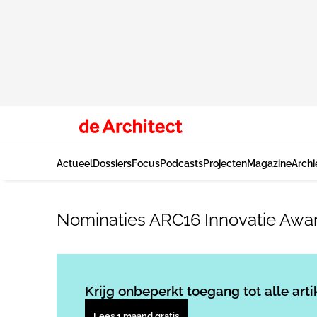
Actueel
Dossiers
Focus
Podcasts
Projecten
Magazine
Archi
Nominaties ARC16 Innovatie Awa
Krijg onbeperkt toegang tot alle arti
Lees 1 maand gratis