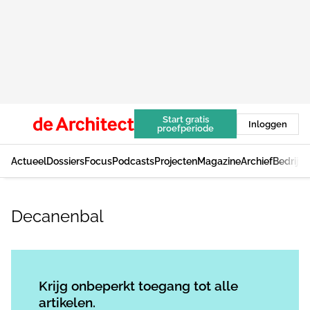
Start gratis
Inloggen
proefperiode
Actueel
Dossiers
Focus
Podcasts
Projecten
Magazine
Archief
Bedrijv
Decanenbal
Log in
om dit artikel te lezen.
Krijg onbeperkt toegang tot alle
artikelen.