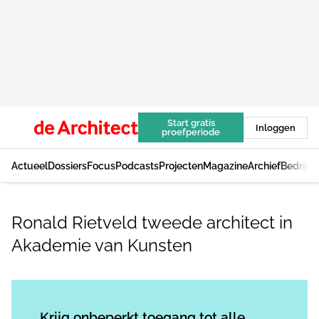
Start gratis
Inloggen
proefperiode
Actueel
Dossiers
Focus
Podcasts
Projecten
Magazine
Archief
Bedrijv
Ronald Rietveld tweede architect in
Akademie van Kunsten
Log in
om dit artikel te lezen.
Krijg onbeperkt toegang tot alle