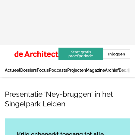
Start gratis
Inloggen
proefperiode
Actueel
Dossiers
Focus
Podcasts
Projecten
Magazine
Archief
Bedrijv
Presentatie 'Ney-bruggen' in het
Singelpark Leiden
Log in
om dit artikel te lezen.
Krijg onbeperkt toegang tot alle