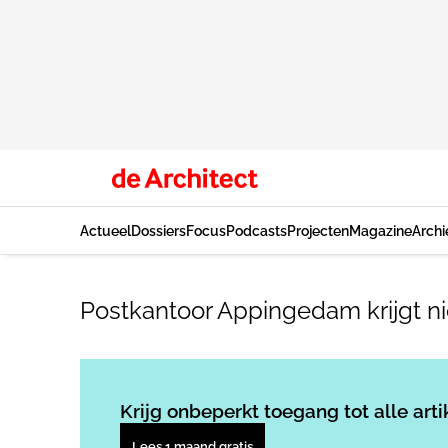
Actueel
Dossiers
Focus
Podcasts
Projecten
Magazine
Archi
Postkantoor Appingedam krijgt 
Krijg onbeperkt toegang tot alle arti
Lees 1 maand gratis