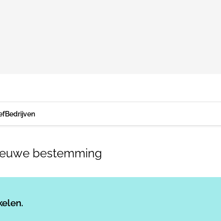
ef
Bedrijven
nieuwe bestemming
Log in
om dit artikel te lezen.
kelen.