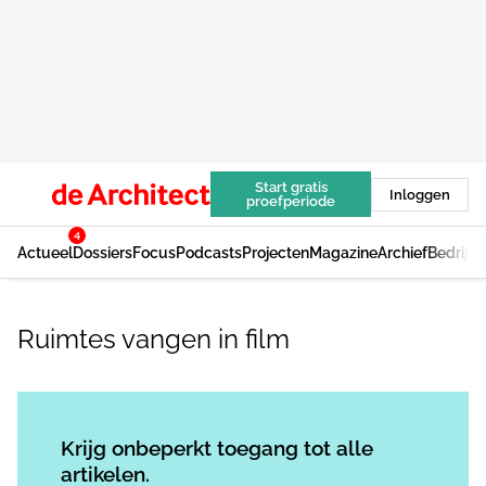
Start gratis
Inloggen
proefperiode
4
Actueel
Dossiers
Focus
Podcasts
Projecten
Magazine
Archief
Bedrijv
Ruimtes vangen in film
Log in
om dit artikel te lezen.
Krijg onbeperkt toegang tot alle
artikelen.