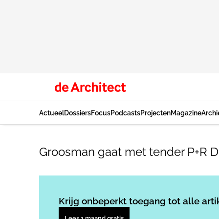
Actueel
Dossiers
Focus
Podcasts
Projecten
Magazine
Archi
Groosman gaat met tender P+R D
Krijg onbeperkt toegang tot alle arti
Lees 1 maand gratis