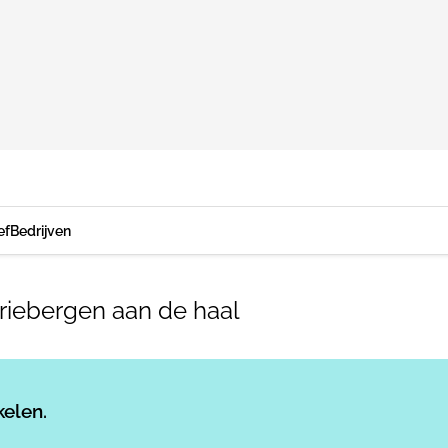
ef
Bedrijven
riebergen aan de haal
Log in
om dit artikel te lezen.
kelen.