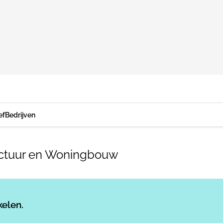
ef
Bedrijven
tectuur en Woningbouw
Log in
om dit artikel te lezen.
kelen.