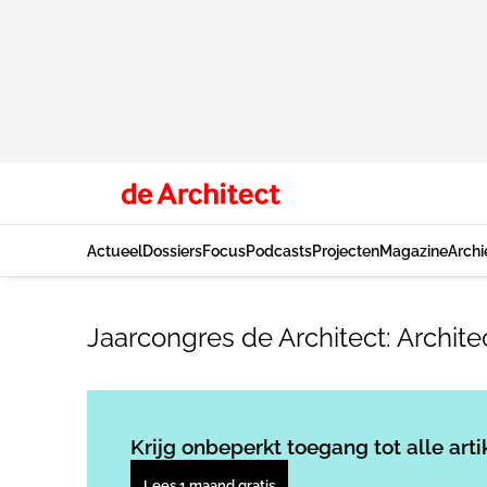
Actueel
Dossiers
Focus
Podcasts
Projecten
Magazine
Archi
Jaarcongres de Architect: Archi
Krijg onbeperkt toegang tot alle arti
Lees 1 maand gratis