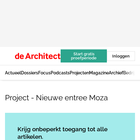
Start gratis
Inloggen
proefperiode
Actueel
Dossiers
Focus
Podcasts
Projecten
Magazine
Archief
Bedrijv
Project - Nieuwe entree Moza
Log in
om dit artikel te lezen.
Krijg onbeperkt toegang tot alle
artikelen.