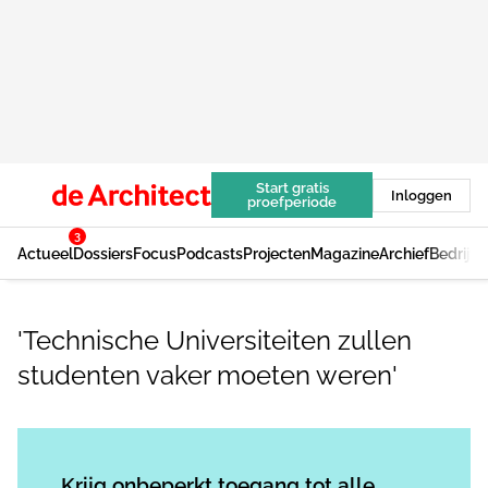
Start gratis
Inloggen
proefperiode
3
Actueel
Dossiers
Focus
Podcasts
Projecten
Magazine
Archief
Bedrijv
'Technische Universiteiten zullen
studenten vaker moeten weren'
Log in
om dit artikel te lezen.
Krijg onbeperkt toegang tot alle