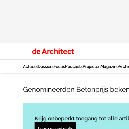
Actueel
Dossiers
Focus
Podcasts
Projecten
Magazine
Archi
Genomineerden Betonprijs beke
Krijg onbeperkt toegang tot alle arti
Lees 1 maand gratis