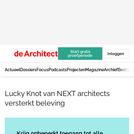
Start gratis
Inloggen
proefperiode
Actueel
Dossiers
Focus
Podcasts
Projecten
Magazine
Archief
Bedrijv
Lucky Knot van NEXT architects
versterkt beleving
Log in
om dit artikel te lezen.
Krijg onbeperkt toegang tot alle