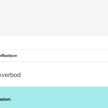
ef
Bedrijven
akverbod
Log in
om dit artikel te lezen.
kelen.