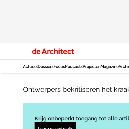
Actueel
Dossiers
Focus
Podcasts
Projecten
Magazine
Archi
Ontwerpers bekritiseren het kra
Krijg onbeperkt toegang tot alle arti
Lees 1 maand gratis