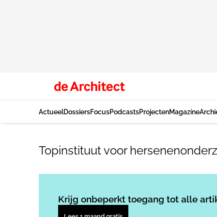
Actueel
Dossiers
Focus
Podcasts
Projecten
Magazine
Archi
Topinstituut voor hersenenonder
Krijg onbeperkt toegang tot alle arti
Lees 1 maand gratis