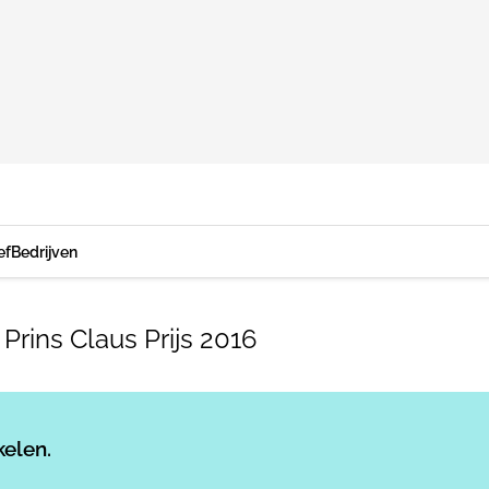
ef
Bedrijven
Prins Claus Prijs 2016
Log in
om dit artikel te lezen.
kelen.