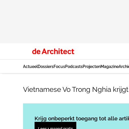
Actueel
Dossiers
Focus
Podcasts
Projecten
Magazine
Archi
Vietnamese Vo Trong Nghia krijgt 
Krijg onbeperkt toegang tot alle arti
Lees 1 maand gratis