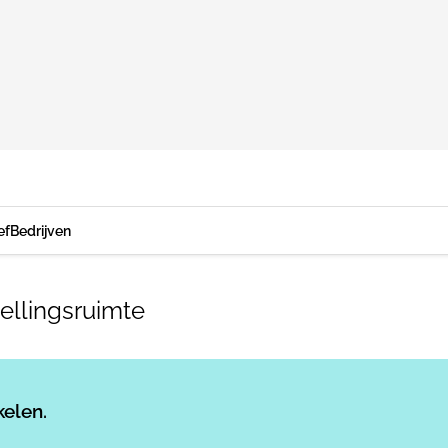
ef
Bedrijven
ellingsruimte
Log in
om dit artikel te lezen.
kelen.