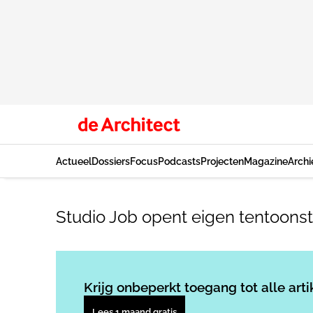
Actueel
Dossiers
Focus
Podcasts
Projecten
Magazine
Archi
Studio Job opent eigen tentoonst
Krijg onbeperkt toegang tot alle arti
Lees 1 maand gratis