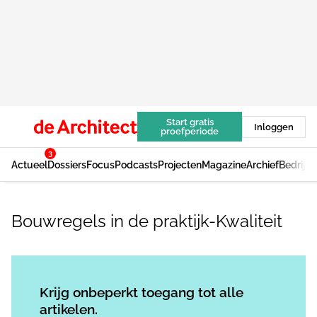
Start gratis
Inloggen
proefperiode
3
Actueel
Dossiers
Focus
Podcasts
Projecten
Magazine
Archief
Bedrijv
Bouwregels in de praktijk-Kwaliteit
Log in
om dit artikel te lezen.
Krijg onbeperkt toegang tot alle
artikelen.